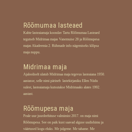
Rõõmumaa lasteaed
Kahte lasteaiamaja koondav Tartu Rõõmumaa Lasteaed
tegutseb Midrimaa majas Vanemuise 28 ja Rõõmupesa
majas Akadeemia 2. Rühmade info nägemiseks klõpsa
maja nuppu.
Midrimaa maja
Ajalooliselt ulatub Midrimaa maja tegevus lasteaiana 1950.
aastasse, selle nimi pärineb lastekirjaniku Ellen Niidu
sulest, lasteaiamaja kutsutakse Midrimaaks alates 1992.
aastast.
Rõõmupesa maja
Peale uue juurdeehituse valmimist 2017. on maja nimi
Rõõmupesa. See on paik kust saavad alguse uudishimu ja
väärtused kogu eluks. Me julgeme. Me tahame. Me