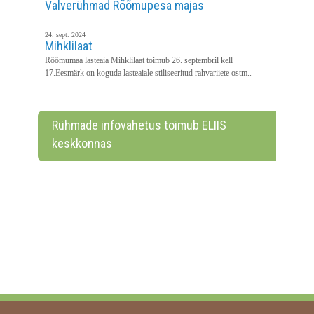
Valverühmad Rõõmupesa majas
24. sept. 2024
Mihklilaat
Rõõmumaa lasteaia Mihklilaat toimub 26. septembril kell
17.Eesmärk on koguda lasteaiale stiliseeritud rahvariiete ostm..
Rühmade infovahetus toimub ELIIS
keskkonnas