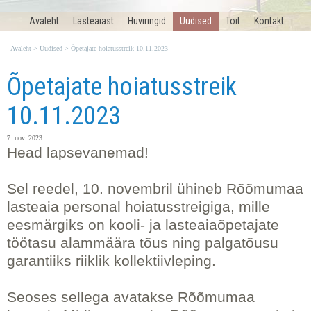
Avaleht
Lasteaiast
Huviringid
Uudised
Toit
Kontakt
Avaleht
>
Uudised
>
Õpetajate hoiatusstreik 10.11.2023
Õpetajate hoiatusstreik
10.11.2023
7. nov. 2023
Head lapsevanemad!
Sel reedel, 10. novembril ühineb Rõõmumaa
lasteaia personal hoiatusstreigiga, mille
eesmärgiks on kooli- ja lasteaiaõpetajate
töötasu alammäära tõus ning palgatõusu
garantiiks riiklik kollektiivleping.
Seoses sellega avatakse Rõõmumaa